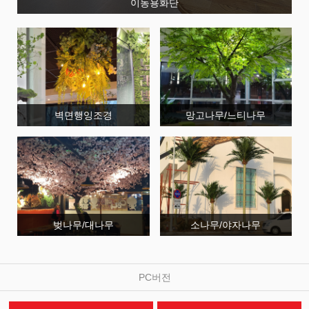
이동용화단
벽면행잉조경
망고나무/느티나무
벚나무/대나무
소나무/야자나무
PC버전