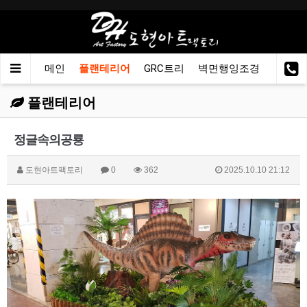
메인
플랜테리어
GRC트리
벽면행잉조경
이동용
플랜테리어
정글속의공룡
도현아트팩토리
0
362
2025.10.10 21:12