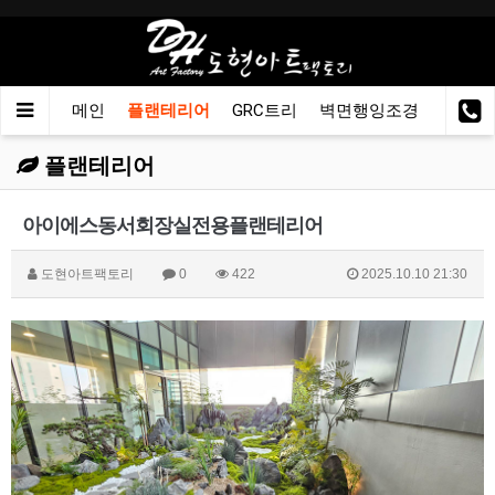
메인
플랜테리어
GRC트리
벽면행잉조경
이동용
플랜테리어
아이에스동서회장실전용플랜테리어
도현아트팩토리
0
422
2025.10.10 21:30